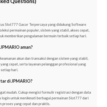
sked Questions)
us Slot777 Gacor Terpercaya yang didukung Software
leksi permainan populer, sistem yang stabil, akses cepat,
tuk memberikan pengalaman bermain terbaik setiap hari.
us JPMARIO aman?
amanan akun dan transaksi dengan sistem yang stabil,
 yang cepat, serta layanan pelanggan profesional yang
setiap hari.
tar di JPMARIO?
at mudah. Cukup mengisi formulir registrasi dengan data
lu login untuk menikmati berbagai permainan Slot777 dari
 proses yang cepat dan praktis.