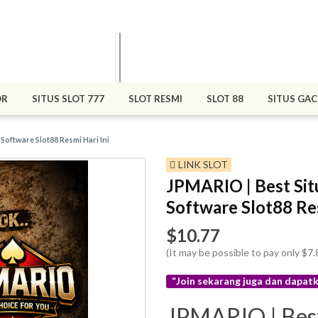
OR
SITUS SLOT 777
SLOT RESMI
SLOT 88
SITUS GA
Software Slot88 Resmi Hari Ini
LINK SLOT
JPMARIO | Best Sit
Software Slot88 Res
$10.77
(It may be possible to pay only $
“Join sekarang juga dan dapat
More
JPMARIO | Best
info