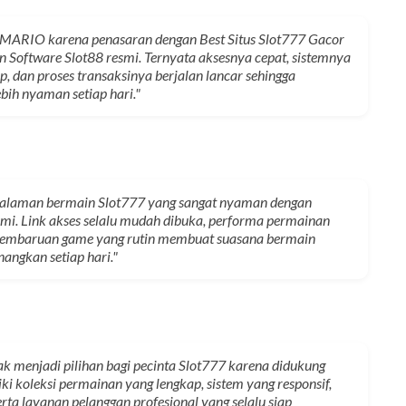
MARIO karena penasaran dengan Best Situs Slot777 Gacor
Software Slot88 resmi. Ternyata aksesnya cepat, sistemnya
p, dan proses transaksinya berjalan lancar sehingga
bih nyaman setiap hari."
laman bermain Slot777 yang sangat nyaman dengan
mi. Link akses selalu mudah dibuka, performa permainan
pembaruan game yang rutin membuat suasana bermain
angkan setiap hari."
 menjadi pilihan bagi pecinta Slot777 karena didukung
ki koleksi permainan yang lengkap, sistem yang responsif,
erta layanan pelanggan profesional yang selalu siap