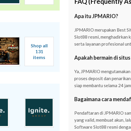
FAQ (Frequently A
Apa itu JPMARIO?
JPMARIO merupakan Best Sit
Slot88 resmi, menghadirkan ko
serta layanan profesional un
Shop all
131
items
Apakah bermain di sit
Ya, JPMARIO mengutamakan ke
proses deposit dan penarikan
siap membantu selama 24 jam 
Bagaimana cara mendaf
Pendaftaran di JPMARIO sang
yang valid, membuat akun, la
Software Slot88 resmi dengan