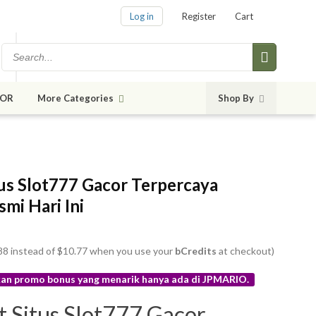
Log in
Register
Cart
COR
More Categories
Shop By
us Slot777 Gacor Terpercaya
mi Hari Ini
7.88 instead of $10.77 when you use your
bCredits
at checkout)
kan promo bonus yang menarik hanya ada di JPMARIO.
 Situs Slot777 Gacor